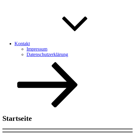
Kontakt
Impressum
Datenschutzerklärung
Nach
unten
zum
Inhalt
scrollen
Startseite