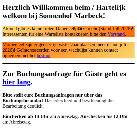
Herzlich Willkommen beim / Hartelijk
welkom bij Sonnenhof Marbeck!
Aktuell gibt es keine freien Dauerstellplätze mehr (Stand Juli 2026)!
Interessenten für eine Warteliste kontaktieren bitte den
Vorstand
.
Momenteel zijn er geen vrije vaste staanplaatsen meer (stand juli
2026)! Geïnteresseerden voor een wachtlijst kunnen contact
opnemen met het
bestuur
.
Zur Buchungsanfrage für Gäste geht es
hier lang
.
Bitte stellt eure Buchungsanfragen nur über das
Buchungsformular!
Das erleichtert und beschleunigt die
Bearbeitung deutlich.
Einchecken ab 14 Uhr
am Anreisetag.
Auschecken bis 12 Uhr
am Abreisetag.