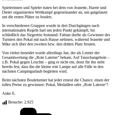
Spielerinnen und Spieler traten bei dem von Jeanette, Harrie und
Dieter organisierten Wettkampf gegeneinander an, um gutgelaunt
um die ersten Plätze zu boulen.
In verschiedenen Gruppen wurde in drei Durchgängen nach
internationalen Regeln hart um jeden Punkt gekämpft, bis
schließlich das Siegertrio feststand: Fabian durfte als Gewinner des
Turniers den Pokal mit nach Hause nehmen, während Jeanette und
Mike sich über den zweiten bzw. den dritten Platz freuten.
Von vielen beneidet wurde allerdings Jan, der als Letzter der
Gesamtwertung die „Rote Laterne“ bekam. Auf Tauschangebote –
z.B. Pokal gegen Leuchte – ging er nicht ein, denn für ihn steht
bereits fest, dass ihn die kleine rote Lampe auf alle Fälle in den
nächsten Campingurlaub begleiten wird.
Beim nächsten Bouleturnier hat jeder erneut die Chance, einen der
tollen Preise zu gewinnen: Pokal, Medaillen oder „Rote Laterne“!
Anke E.
Besuche:
2.925
Kategorien